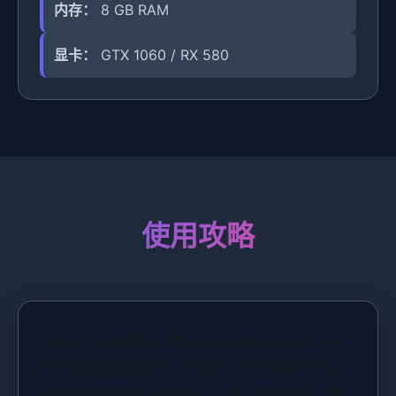
内存：
8 GB RAM
显卡：
GTX 1060 / RX 580
使用攻略
迪亚纳之宝讲的是主角追随他爸的脚步当上过程
家并遇到各种各样的人的情节，在乐趣中你可以
经历抽卡的快乐，你爸死了，留下唯首阿拉丁神