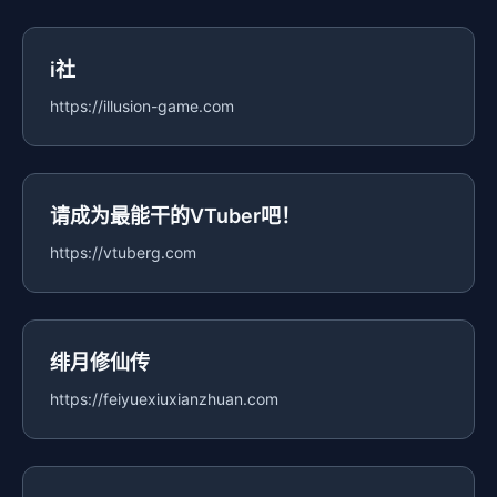
i社
https://illusion-game.com
请成为最能干的VTuber吧！
https://vtuberg.com
绯月修仙传
https://feiyuexiuxianzhuan.com